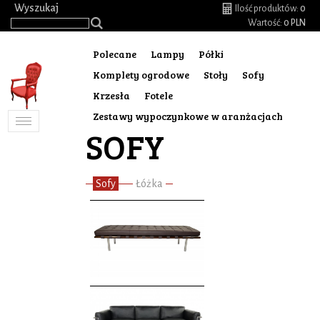
.
Wyszukaj
Ilość produktów:
0
Wartość:
0 PLN
Polecane
Lampy
Półki
Komplety ogrodowe
Stoły
Sofy
Krzesła
Fotele
Zestawy wypoczynkowe w aranżacjach
Toggle
SOFY
navigation
Sofy
Łóżka