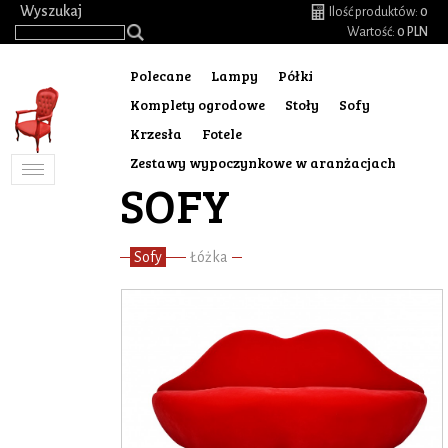
.
Wyszukaj
Ilość produktów:
0
Wartość:
0 PLN
Polecane
Lampy
Półki
Komplety ogrodowe
Stoły
Sofy
Krzesła
Fotele
Zestawy wypoczynkowe w aranżacjach
Toggle
SOFY
navigation
Sofy
Łóżka