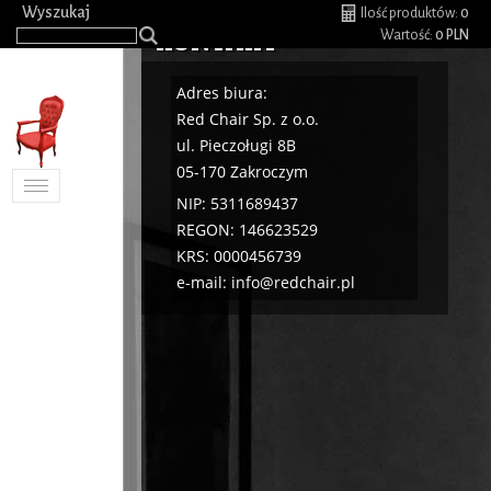
.
Wyszukaj
Ilość produktów:
0
KONTAKT
Wartość:
0 PLN
Adres biura:
Red Chair Sp. z o.o.
ul. Pieczoługi 8B
05-170 Zakroczym
Toggle
NIP: 5311689437
navigation
REGON: 146623529
KRS: 0000456739
e-mail: info@redchair.pl