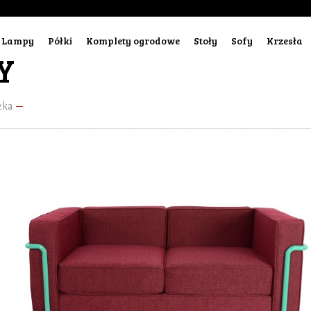
Lampy
Półki
Komplety ogrodowe
Stoły
Sofy
Krzesła
Y
żka