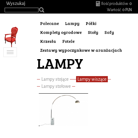
.
Wyszukaj
Ilość produktów:
0
Wartość:
0 PLN
Polecane
Lampy
Półki
Komplety ogrodowe
Stoły
Sofy
Krzesła
Fotele
Zestawy wypoczynkowe w aranżacjach
Toggle
LAMPY
navigation
Lampy stojące
Lampy wiszące
Lampy stołowe