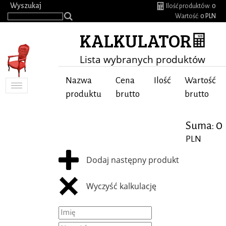
.
Wyszukaj
Ilość produktów:
0
Wartość:
0 PLN
KALKULATOR
Lista wybranych produktów
Nazwa
Cena
Ilość
Wartość
Toggle
produktu
brutto
brutto
navigation
0
Suma:
PLN
Dodaj następny produkt
Wyczyść kalkulację